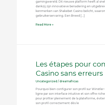
gamingwereld. Dit nieuwe platform heeft al snel
Gamingwereld
dankzij zijn innovatieve benadering en uitgebreid
kenmerken van Shakebet Casino belicht, waaron
gebruikerservaring. Een Breed […]
Read More »
Les
Les étapes pour conf
étapes
Casino sans erreurs
pour
configurer
son
Uncategorized
/
dreamafricas
profil
Pourquoi bien configurer son profil sur Winstler
Winstler
ligne par son interface intuitive et son offre ric
Casino
pour profiter pleinement de la plateforme, éviter 
sans
son profil correctement dès le
erreurs