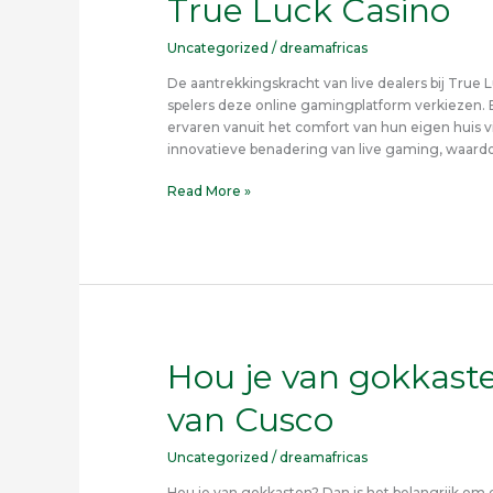
True Luck Casino
de
live
Uncategorized
/
dreamafricas
dealers
De aantrekkingskracht van live dealers bij True
bij
spelers deze online gamingplatform verkiezen.
True
ervaren vanuit het comfort van hun eigen huis vi
Luck
innovatieve benadering van live gaming, waar
Casino
Read More »
Hou
Hou je van gokkaste
je
van Cusco
van
gokkasten?
Hier
Uncategorized
/
dreamafricas
zijn
Hou je van gokkasten? Dan is het belangrijk om d