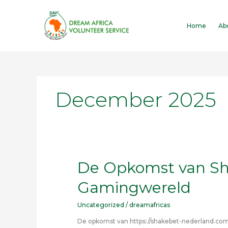
Skip
to
content
Home
Ab
December 2025
De
De Opkomst van Sha
Opkomst
Gamingwereld
van
Shakebet
Casino
Uncategorized
/
dreamafricas
in
De opkomst van https://shakebet-nederland.com/
de