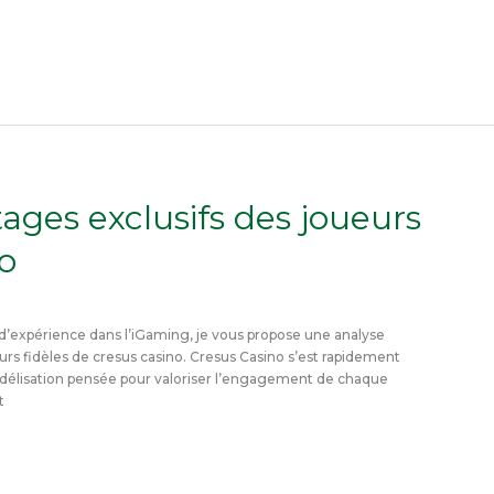
ages exclusifs des joueurs
no
’expérience dans l’iGaming, je vous propose une analyse
eurs fidèles de cresus casino. Cresus Casino s’est rapidement
idélisation pensée pour valoriser l’engagement de chaque
t