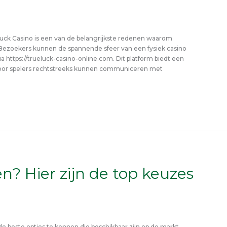
 Luck Casino is een van de belangrijkste redenen waarom
 Bezoekers kunnen de spannende sfeer van een fysiek casino
a https://trueluck-casino-online.com. Dit platform biedt een
door spelers rechtstreeks kunnen communiceren met
n? Hier zijn de top keuzes
e beste opties te kennen die beschikbaar zijn op de markt.