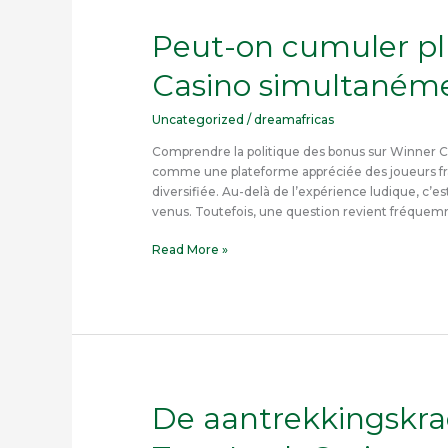
Peut-
Peut-on cumuler pl
on
Casino simultaném
cumuler
plusieurs
bonus
Uncategorized
/
dreamafricas
sur
Comprendre la politique des bonus sur Winner C
Winner
comme une plateforme appréciée des joueurs fran
Casino
diversifiée. Au-delà de l’expérience ludique, c’
simultanément
venus. Toutefois, une question revient fréquem
?
Read More »
De
De aantrekkingskrac
aantrekkingskracht
van