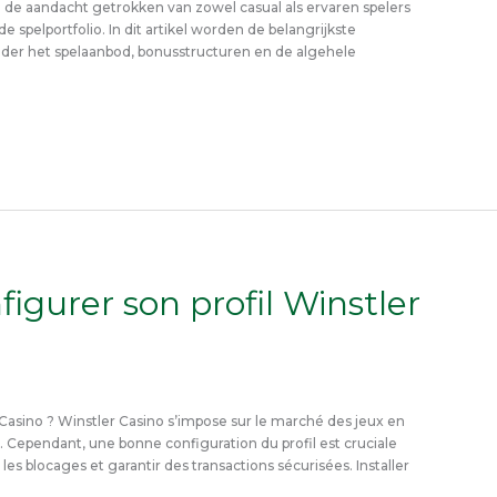
 de aandacht getrokken van zowel casual als ervaren spelers
e spelportfolio. In dit artikel worden de belangrijkste
der het spelaanbod, bonusstructuren en de algehele
igurer son profil Winstler
 Casino ? Winstler Casino s’impose sur le marché des jeux en
he. Cependant, une bonne configuration du profil est cruciale
les blocages et garantir des transactions sécurisées. Installer