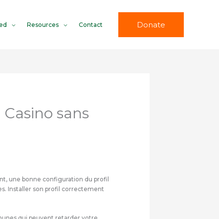
Donate
ved
Resources
Contact
r Casino sans
ant, une bonne configuration du profil
es. Installer son profil correctement
mmunes qui peuvent retarder votre