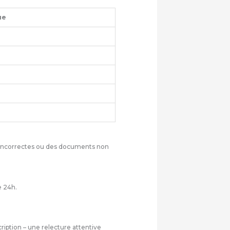
ue
s incorrectes ou des documents non
e 24h.
ription – une relecture attentive