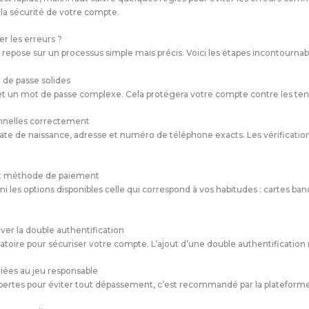
a sécurité de votre compte.
er les erreurs ?
 repose sur un processus simple mais précis. Voici les étapes incontournabl
t de passe solides
t un mot de passe complexe. Cela protégera votre compte contre les tent
onnelles correctement
ate de naissance, adresse et numéro de téléphone exacts. Les vérification
et méthode de paiement
i les options disponibles celle qui correspond à vos habitudes : cartes ban
iver la double authentification
igatoire pour sécuriser votre compte. L’ajout d’une double authentification 
liées au jeu responsable
 pertes pour éviter tout dépassement, c’est recommandé par la plateforme