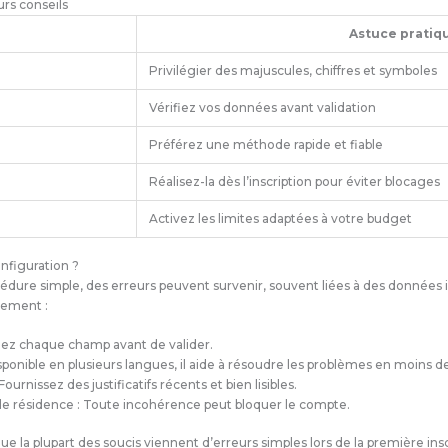
urs conseils
Astuce pratiq
Privilégier des majuscules, chiffres et symboles
Vérifiez vos données avant validation
Préférez une méthode rapide et fiable
Réalisez-la dès l’inscription pour éviter blocages
Activez les limites adaptées à votre budget
onfiguration ?
cédure simple, des erreurs peuvent survenir, souvent liées à des donnée
dement :
iez chaque champ avant de valider.
isponible en plusieurs langues, il aide à résoudre les problèmes en moins d
urnissez des justificatifs récents et bien lisibles.
de résidence : Toute incohérence peut bloquer le compte.
 la plupart des soucis viennent d’erreurs simples lors de la première insc