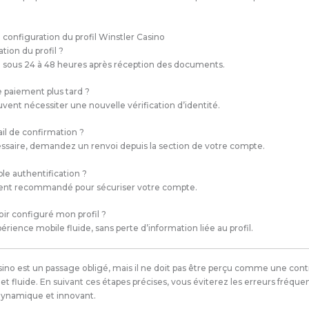
 configuration du profil Winstler Casino
tion du profil ?
sée sous 24 à 48 heures après réception des documents.
 paiement plus tard ?
vent nécessiter une nouvelle vérification d’identité.
mail de confirmation ?
cessaire, demandez un renvoi depuis la section de votre compte.
uble authentification ?
ement recommandé pour sécuriser votre compte.
oir configuré mon profil ?
rience mobile fluide, sans perte d’information liée au profil.
sino est un passage obligé, mais il ne doit pas être perçu comme une contr
et fluide. En suivant ces étapes précises, vous éviterez les erreurs fréqu
 dynamique et innovant.