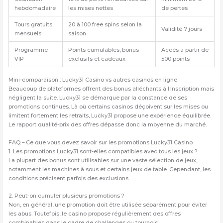
hebdomadaire
les mises nettes
de pertes
Tours gratuits
20 à 100 free spins selon la
Validité 7 jours
mensuels
saison
Programme
Points cumulables, bonus
Accès à partir de
VIP
exclusifs et cadeaux
500 points
Mini-comparaison : Lucky31 Casino vs autres casinos en ligne
Beaucoup de plateformes offrent des bonus alléchants à l’inscription mais
négligent la suite. Lucky31 se démarque par la constance de ses
promotions continues. Là où certains casinos déçoivent sur les mises ou
limitent fortement les retraits, Lucky31 propose une expérience équilibrée.
Le rapport qualité-prix des offres dépasse donc la moyenne du marché.
FAQ – Ce que vous devez savoir sur les promotions Lucky31 Casino
1. Les promotions Lucky31 sont-elles compatibles avec tous les jeux ?
La plupart des bonus sont utilisables sur une vaste sélection de jeux,
notamment les machines à sous et certains jeux de table. Cependant, les
conditions précisent parfois des exclusions.
2. Peut-on cumuler plusieurs promotions ?
Non, en général, une promotion doit être utilisée séparément pour éviter
les abus. Toutefois, le casino propose régulièrement des offres
combinables dans le cadre de challenges ou tournois.