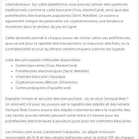
internationaux. Sur cette plateforme, vous pouvez utiliser des systèmes
traditionnels comme la carte bancaire (Visa, MasterCard), ainsi que des
portefeuilles électroniques populaires (Skrill, Neteller). Le casino a
également intégré les paiements via cryptomonnaies, une tendance
montante dans le secteur du jeu en ligne.
Cette diversité permet à chaque joueur de choisir selon ses préférences,
que ce soit pour la rapidité des transactions, la réduction des frais, ou la
confidentialité accrue qu’offrent certains moyens comme les cryptos.
Liste des principales méthodes disponibles :
Cartes bancaires (Visa, MasterCard)
Portefeuilles électroniques (Skrill, Neteller)
Virement bancaire classique
Cryptomonnaies (Bitcoin, Ethereum)
Cartes prépayées (Paysafecard)
Rapidité, limites et sécurité des transactions : où se situe Jackpot Bob ?
Un élément clé pour les joueurs est la rapidité des dépôts et des retraits.
Jackpot Bob Casino assure des dépôts instantanés dans la majorité des
cas, tandis que les retraits peuvent varier entre 24 heures pour les
portefeuilles électroniques à plusieurs jours pour les virements bancaires.
Les limites sont aussi clairement indiquées : un dépôt minimum
raisonnable de 10 € et des retraits plafonnés selon le statut VIP de chaque